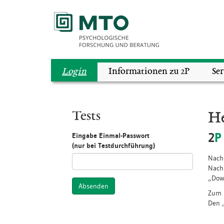
Login
Informationen zu 2P
Se
He
Tests
2
P
Eingabe Einmal-Passwort
(nur bei Testdurchführung)
Nach
Nachb
„Down
Absenden
Zum H
Den „